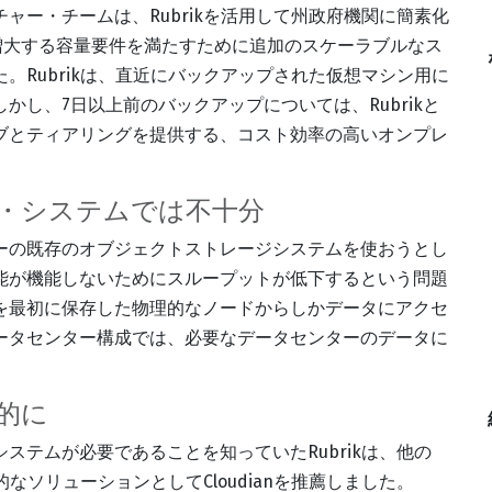
ャー・チームは、Rubrikを活用して州政府機関に簡素化
いますが、増大する容量要件を満たすために追加のスケーラブルなス
。Rubrikは、直近にバックアップされた仮想マシン用に
し、7日以上前のバックアップについては、Rubrikと
ブとティアリングを提供する、コスト効率の高いオンプレ
・システムでは不十分
ーの既存のオブジェクトストレージシステムを使おうとし
能が機能しないためにスループットが低下するという問題
を最初に保存した物理的なノードからしかデータにアクセ
ータセンター構成では、必要なデータセンターのデータに
果的に
ステムが必要であることを知っていたRubrikは、他の
的なソリューションとしてCloudianを推薦しました。