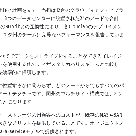
様と計画を立て、当初は12台のクラウディアン・アプラ
は、3つのデータセンターに設置された24のノードで合計
ubrikとの互換性により、各Cloudianのデプロイメン
込み、ユタ州のチームは完璧なパフォーマンスを報告していま
すべてでデータをストライプ化することができるイレイジ
ンを使用する他のディザスタリカバリスキームと比較し
を効率的に保護します。
に位置するかに関わらず、どのノードからでもすべてのバ
アーキテクチャです。同州のマルチサイト構成では、2つ
ことになります。
クト・ストレージの州顧客へのコストが、既存のNASやSAN
に大きなメリットを提供していることです。オブジェクトス
-a-serviceモデルで提供されます。