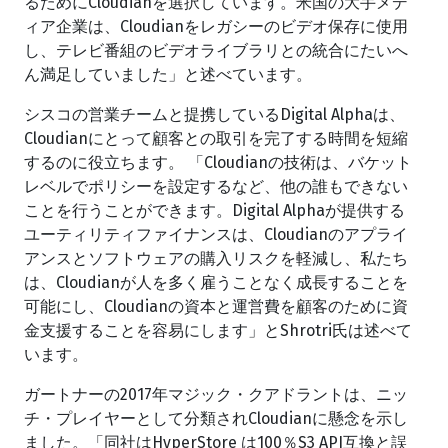
るためにCloudianを選択しています。米国の大手メデ
ィア企業は、Cloudianをレガシーのビデオ保存に使用
し、テレビ番組のビデオライブラリとの統合にたいへ
ん満足していました」と述べています。
シスコの営業チームと提携しているDigital Alphaは、
Cloudianにとって顧客との取引を完了する時間を短縮
するのに役立ちます。 「Cloudianの技術は、バケット
レベルでポリシーを設定するなど、他の誰もできない
ことを行うことができます。Digital Alphaが提供する
ユーティリティファイナンスは、Cloudianのアプライ
アンスとソフトウェアの購入リスクを軽減し、私たち
は、Cloudianが人を多く雇うことなく成長することを
可能にし、Cloudianの資本と運営費を顧客のために資
金支援することを容易にします」とShrotri氏は述べて
います。
ガートナーの2017年マジック・クアドラントは、ニッ
チ・プレイヤーとして分類されCloudianに懸念を示し
ました。「同社はHyperStore は100％S3 API互換と誤