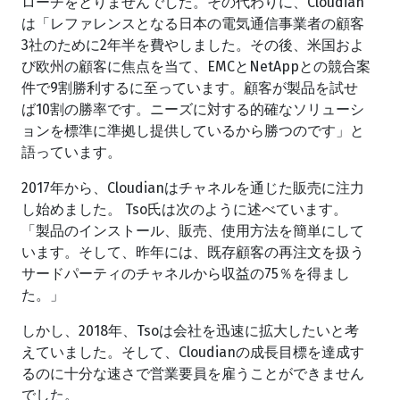
ローチをとりませんでした。その代わりに、Cloudian
は「レファレンスとなる日本の電気通信事業者の顧客
3社のために2年半を費やしました。その後、米国およ
び欧州の顧客に焦点を当て、EMCとNetAppとの競合案
件で9割勝利するに至っています。顧客が製品を試せ
ば10割の勝率です。ニーズに対する的確なソリューシ
ョンを標準に準拠し提供しているから勝つのです」と
語っています。
2017年から、Cloudianはチャネルを通じた販売に注力
し始めました。 Tso氏は次のように述べています。
「製品のインストール、販売、使用方法を簡単にして
います。そして、昨年には、既存顧客の再注文を扱う
サードパーティのチャネルから収益の75％を得まし
た。」
しかし、2018年、Tsoは会社を迅速に拡大したいと考
えていました。そして、Cloudianの成長目標を達成す
るのに十分な速さで営業要員を雇うことができません
でした。