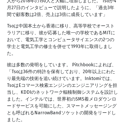
人から2018年の150人と大幅に増加しました。 Tsoが4
月27日のインタビューで説明したように、「過去3年
間で顧客数は2倍、売上は3倍に成長しています」
Tsoは中国本土から香港に移り、高等学校でオースト
ラリアに移り、彼が応募した唯一の学校であるMITに
おいて、電気工学とコンピュータサイエンスの2つの
学士と電気工学の修士を併せて1993年に取得しまし
た。
彼は多数の発明をしています。 Pitchbookによれば、
「Tsoは36件の特許を保有しており、20年以上にわた
り最先端の技術を追い続けています。Inktomiでは、
TsoはEコマース検索エンジンのエンジニアリングを担
当し、KDDIのネットワーク輻輳制御システムを設計し
ました。インテルでは、世界初のSMS着メロダウンロ
ードサービスを可能にした、スマートメッセージング
とも呼ばれるNarrowBandソケットの開発をリードし
ました。