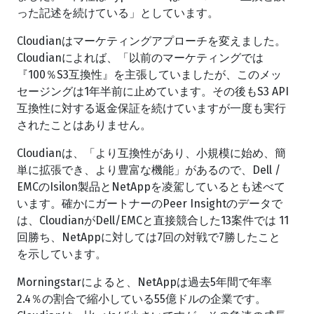
った記述を続けている」としています。
Cloudianはマーケティングアプローチを変えました。
Cloudianによれば、「以前のマーケティングでは
『100％S3互換性』を主張していましたが、このメッ
セージングは1年半前に止めています。その後もS3 API
互換性に対する返金保証を続けていますが一度も実行
されたことはありません。
Cloudianは、「より互換性があり、小規模に始め、簡
単に拡張でき、より豊富な機能」があるので、Dell /
EMCのIsilon製品とNetAppを凌駕しているとも述べて
います。確かにガートナーのPeer Insightのデータで
は、CloudianがDell/EMCと直接競合した13案件では 11
回勝ち、NetAppに対しては7回の対戦で7勝したこと
を示しています。
Morningstarによると、NetAppは過去5年間で年率
2.4％の割合で縮小している55億ドルの企業です。