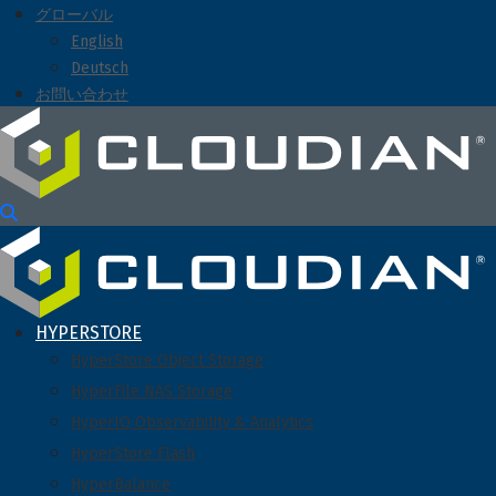
グローバル
English
Deutsch
お問い合わせ
HYPERSTORE
HyperStore Object Storage
HyperFile NAS Storage
HyperIQ Observability & Analytics
HyperStore Flash
HyperBalance