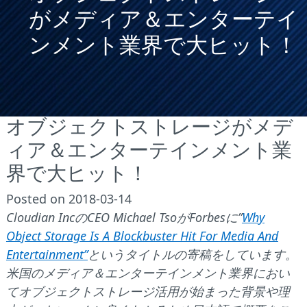
がメディア＆エンターテイ
ンメント業界で大ヒット！
オブジェクトストレージがメデ
ィア＆エンターテインメント業
界で大ヒット！
Posted
on
2018-03-14
Cloudian IncのCEO Michael TsoがForbesに”
Why
Object Storage Is A Blockbuster Hit For Media And
Entertainment”
というタイトルの寄稿をしています。
米国のメディア＆エンターテインメント業界におい
てオブジェクトストレージ活用が始まった背景や理