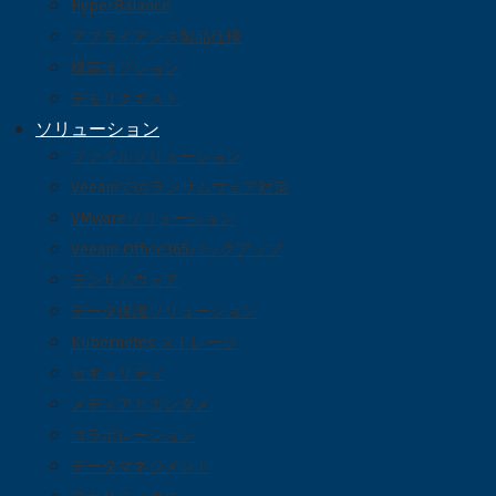
HyperBalance
アプライアンス製品仕様
構築オプション
デモリクエスト
ソリューション
ファイルソリューション
Veeamでのランサムウェア対策
VMwareソリューション
Veeam Office365バックアップ
ランサムウェア
データ保護ソリューション
Kubernetes ストレージ
セキュリティ
メディアとエンタメ
コラボレーション
データマネジメント