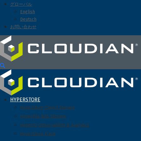
グローバル
English
Deutsch
お問い合わせ
HYPERSTORE
HyperStore Object Storage
HyperFile NAS Storage
HyperIQ Observability & Analytics
HyperStore Flash