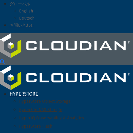
グローバル
English
Deutsch
お問い合わせ
HYPERSTORE
HyperStore Object Storage
HyperFile NAS Storage
HyperIQ Observability & Analytics
HyperStore Flash