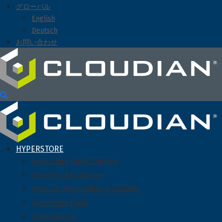
グローバル
English
Deutsch
お問い合わせ
HYPERSTORE
HyperStore Object Storage
HyperFile NAS Storage
HyperIQ Observability & Analytics
HyperStore Flash
HyperBalance