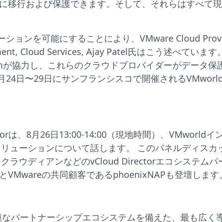
単に移行および保護できます。そして、それらはすべて現
ンを可能にすることにより、VMware Cloud Pro
t Development, Cloud Services, Ajay Pa
amが協力し、これらのクラウドプロバイダーがデータ
日〜29日にサンフランシスコで開催されるVMworld 
n Toorは、8月26日13:00-14:00（現地時間）、VMwor
リューションについて話します。 このパネルディスカッ
ディアンなどのvCloud Directorエコシステム
Mwareの共同顧客であるphoenixNAPも登壇します
範なパートナーシップエコシステムを備えた、最も広く