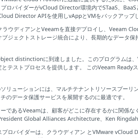
プロバイダーがvCloud Director環境内でSTaaS
vCloud Director APIを使用しvAppとVMをバックアッ
ctorを介し、クラウディアンとVeeamを直接デプロイし、Veea
効果の高いオブジェクトストレージ統合により、長期的なデ
dy Object distinctionに到達しました。このプロ
とテストプロセスを提供します。 このVeeam Rea
ソリューションには、マルチテナントリソースプーリン
ッチのデータ保護サービスを展開するのに最適です。
ーであるVeeamは、顧客がどこに存在するかに関係
nt Global Alliances Architecture、Ken 
サービスプロバイダーは、クラウディアン とVMware vClou