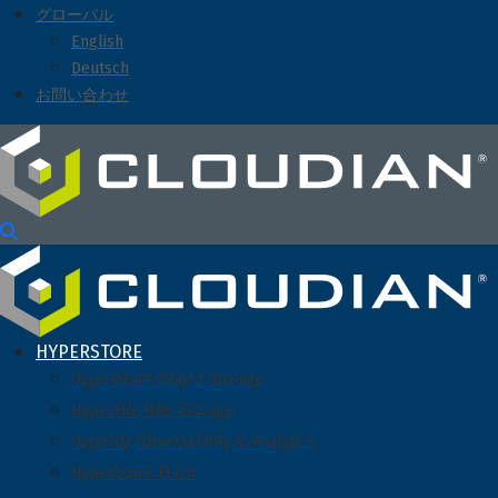
グローバル
English
Deutsch
お問い合わせ
HYPERSTORE
HyperStore Object Storage
HyperFile NAS Storage
HyperIQ Observability & Analytics
HyperStore Flash