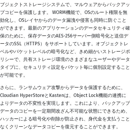
ブジェクトストレージシステムで、マルウェアからバックアッ
プコピーを保護します。 WORM機能で、OSのルート権限を無
効化し、OSレイヤからのデータ漏洩や侵害も同時に防ぐこと
ができます。最新のアプリケーションのデータセキュリティ確
保のために、保存データのAES-256サーバー側暗号化と送信デ
ータのSSL（HTTPS）をサポートしています。オブジェクトレ
ベルやバケットレベルの暗号化など、きめ細かいストレージポ
リシーで、共有ストレージ環境のさまざまなユーザーやデータ
タイプに、セキュリティ設定をパケット毎に個別設定すること
が可能です。
さらに、ランサムウェア攻撃からデータを保護するために、
Cloudian HyperStoreとKastenは、Object Lock機能の連携に
よりデータの不変性を実現します。これにより、バックアップ
データのコピーを一定期間改ざん不可能な状態にできるため、
ハッカーによる暗号化や削除が防止され、身代金を支払うこと
なくクリーンなデータコピーを復元することができます。