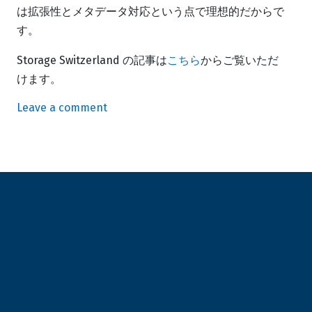
は拡張性とメタデータ対応という点で理想的だからで
す。
Storage Switzerland の記事は
こちら
からご覧いただ
けます。
on
Leave a comment
Cloudian
は
バ
ッ
ク
ア
ッ
プ
の
先
に
向