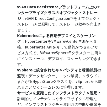
vSAN Data Persistenceプラットフォーム上のエ
ンタープライズクラスのオブジェクトストレー
ジ：
vSAN Direct Configuration™をオブジェクト
ストレージに活用して、ストレージ効率を向上さ
せます。
Kubernetesによる自動デプロイとスケーリン
グ：
HyperCenterをVMwarevCenter®UIから直
接、Kubernetes APIを介して動的かつセルフサー
ビス方式で、VMwarevSphere®クラスターに簡単
にインストール、デプロイ、スケーリングできま
す。
vSphereに統合されたキャパシティと稼働状態の
監視：
データセンター、エッジ環境、クラウドに
またがるHyperStoreクラスタを、vSphereから離
れることなくシームレスに管理します。
サービスを意識したインフラストラクチャ運用：
計画的なメンテナンスやライフサイクル管理な
ど、インフラストラクチャ運用時の中断や影響を