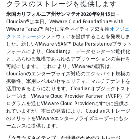
クラスのストレージを提供します
米国カリフォルニア州サンマテオ
2020年9月15日
–
Cloudian®は本日、VMware Cloud Foundation™ with
VMware Tanzu™ 向けに完全ネイティブS3互換
オブジェ
クトストレージ
ソフトウェアを提供することを発表しま
した。新しいVMware vSAN™ Data Persistenceプラット
フォームにより、Cloudianは、データセンターの近代化
と、あらゆる規模であらゆるアプリケーションの実行を
可能にします。 これにより、VMwareの顧客は、
Cloudianのエンタープライズ対応のエクサバイト規模の
拡張性、軍用レベルのセキュリティ、マルチテナントを
活用できるようになります。Cloudianオブジェクトスト
レージは、VMware Cloud Provider Partner（VCPP）プ
ログラムを通じVMware Cloud Providerにすでに提供さ
れていますが、本日の発表により、Cloudianストレージ
のメリットをVMwareエンタープライズユーザーにもシ
ームレスに提供します。
「クラウドネイティブ」な世界のためのストレージ