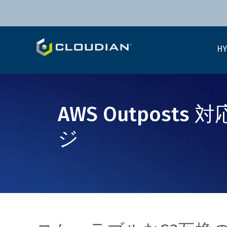
HY
AWS Outposts
ジ