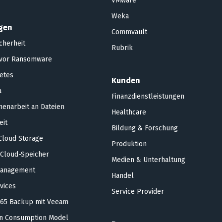
VMware
Weka
gen
Commvault
cherheit
Rubrik
 vor Ransomware
etes
Kunden
a
Finanzdienstleistungen
enarbeit an Dateien
Healthcare
eit
Bildung & Forschung
Cloud Storage
Produktion
 Cloud-Speicher
Medien & Unterhaltung
anagement
Handel
rvices
Service Provider
365 Backup mit Veeam
an Consumption Model