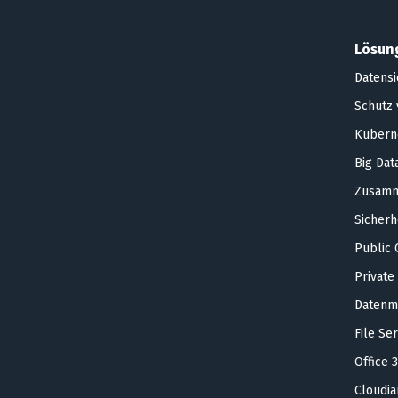
Lösun
Datensi
Schutz
Kubern
Big Dat
Zusamm
Sicherh
Public 
Private
Datenm
File Se
Office 
Cloudi