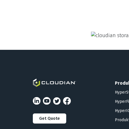
Produ
HyperS
HyperFi
HyperIQ
Get Quote
Produkt