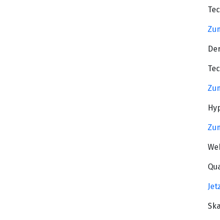
Tec
Zum
Der
Tec
Zum
Hyp
Zum
Web
Qua
Jet
Ska