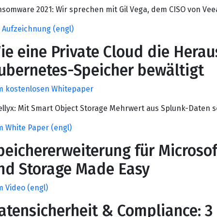
somware 2021: Wir sprechen mit Gil Vega, dem CISO von Ve
 Aufzeichnung (engl)
ie eine Private Cloud die Hera
ubernetes-Speicher bewältigt
m kostenlosen Whitepaper
ellyx: Mit Smart Object Storage Mehrwert aus Splunk-Daten 
 White Paper (engl)
peichererweiterung für Microso
nd Storage Made Easy
 Video (engl)
atensicherheit & Compliance: 3 