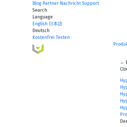
Blog
Partner
Nachricht
Support
Search
Language
English
日本語
Deutsch
Kostenfrei Testen
Produ
← 
Cl
Hyp
Hyp
Hyp
Hy
Hyp
Pro
Der