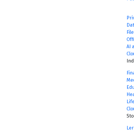
Pri
Da
Fil
Off
AI 
Clo
In
Fin
Med
Edu
Hea
Lif
Clo
Sto
Ler