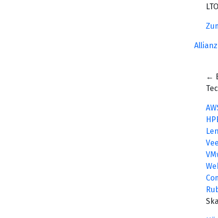
LTO
Zu
Allian
← 
Te
AW
HP
Le
Ve
VM
We
Co
Rub
Ska