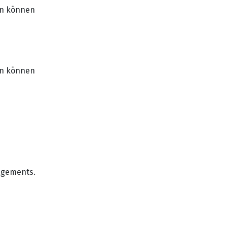
en können
en können
nagements.