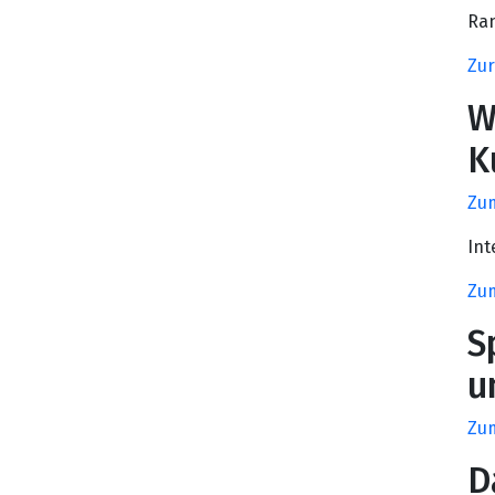
Ran
Zur
W
K
Zu
Int
Zum
S
u
Zum
D