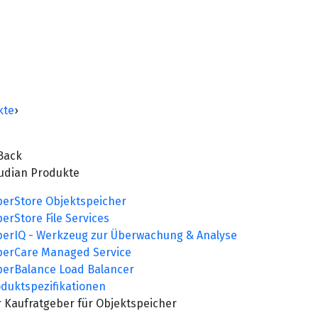
kte
›
Back
oudian Produkte
erStore Objektspeicher
erStore File Services
erIQ - Werkzeug zur Überwachung & Analyse
perCare Managed Service
erBalance Load Balancer
duktspezifikationen
 Kaufratgeber für Objektspeicher