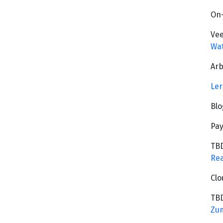
On
Vee
Wa
Arb
Ler
Blo
Pay
TB
Rea
Clo
TB
Zum