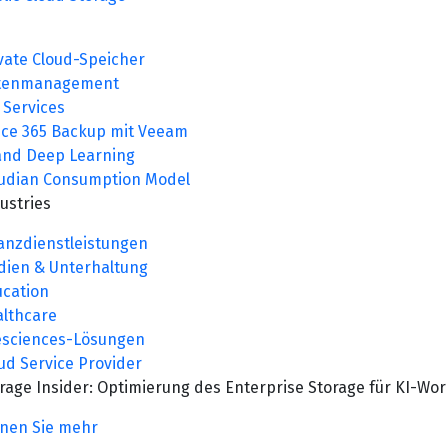
vate Cloud-Speicher
tenmanagement
e Services
ice 365 Backup mit Veeam
and Deep Learning
udian Consumption Model
dustries
anzdienstleistungen
ien & Unterhaltung
cation
lthcare
esciences-Lösungen
ud Service Provider
rage Insider: Optimierung des Enterprise Storage für KI-Wo
nen Sie mehr