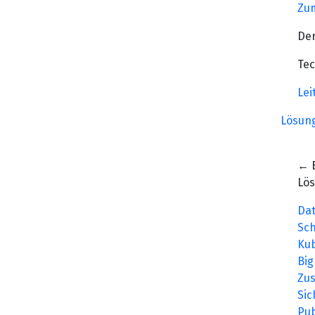
Zum
Der
Tec
Lei
Lösun
← 
Lö
Da
Sc
Ku
Big
Zu
Sic
Pub