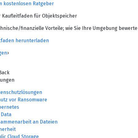
 kostenlosen Ratgeber
 Kaufleitfaden für Objektspeicher
hnische/finanzielle Vorteile; wie Sie Ihre Umgebung bewert
tfaden herunterladen
gen
›
Back
sungen
tenschutzlösungen
hutz vor Ransomware
bernetes
 Data
sammenarbeit an Dateien
herheit
lic Cloud Storage