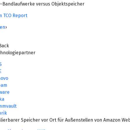
-Bandlaufwerke versus Objektspeicher
m TCO Report
zen
›
Back
chnologiepartner
S
E
novo
eam
ware
ka
mmvault
rik
lierbarer Speicher vor Ort für Außenstellen von Amazon Web