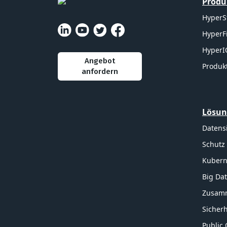
Produ
HyperS
HyperF
HyperI
Angebot
Produkt
anfordern
Lösu
Datens
Schutz
Kubern
Big Da
Zusamm
Sicherh
Public 