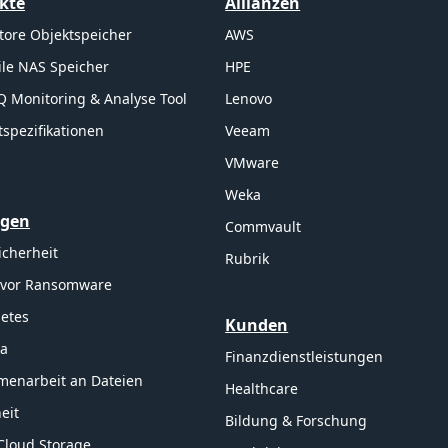
kte
Allianzen
tore Objektspeicher
AWS
ile NAS Speicher
HPE
Q Monitoring & Analyse Tool
Lenovo
spezifikationen
Veeam
VMware
Weka
ngen
Commvault
icherheit
Rubrik
 vor Ransomware
etes
Kunden
ta
Finanzdienstleistungen
enarbeit an Dateien
Healthcare
eit
Bildung & Forschung
Cloud Storage