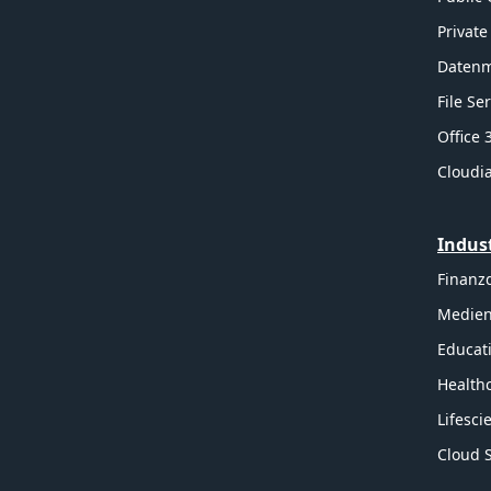
Private
Daten
File Se
Office
Cloudi
Indus
Finanz
Medien
Educat
Health
Lifesc
Cloud S