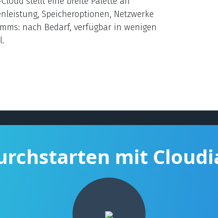
oud stellt eine breite Palette an
enleistung, Speicheroptionen, Netzwerke
mms: nach Bedarf, verfügbar in wenigen
l.
urchstarten mit Cloudi