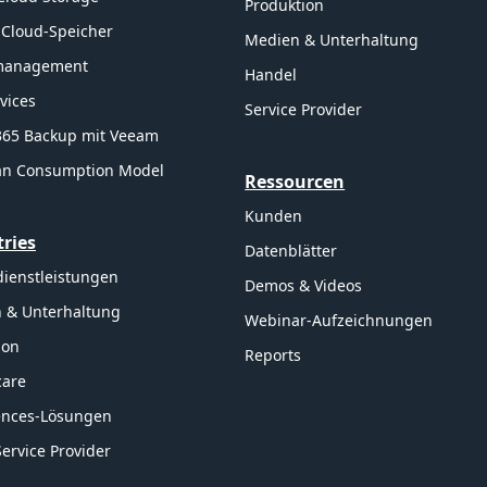
Produktion
 Cloud-Speicher
Medien & Unterhaltung
management
Handel
rvices
Service Provider
 365 Backup mit Veeam
an Consumption Model
Ressourcen
Kunden
tries
Datenblätter
dienstleistungen
Demos & Videos
 & Unterhaltung
Webinar-Aufzeichnungen
ion
Reports
care
iences-Lösungen
ervice Provider