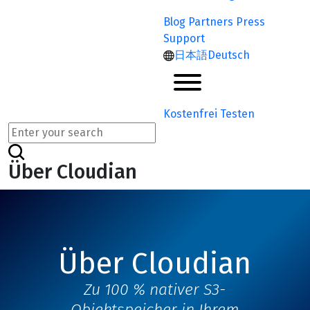
Blog
Partners
Press
Support
日本語
Deutsch
Kostenfrei Testen
Über Cloudian
Über Cloudian
Zu 100 % nativer S3-
Objektspeicher in Ihrem