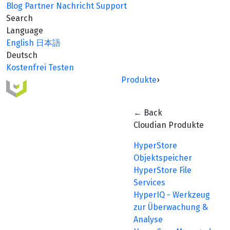
Blog
Partner
Nachricht
Support
Search
Language
English
日本語
Deutsch
Kostenfrei Testen
Produkte
›
← Back
Cloudian Produkte
HyperStore
Objektspeicher
HyperStore File
Services
HyperIQ - Werkzeug
zur Überwachung &
Analyse