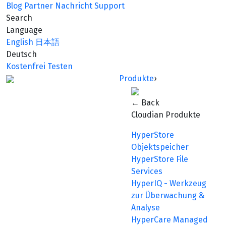
Blog
Partner
Nachricht
Support
Search
Language
English
日本語
Deutsch
Kostenfrei Testen
Produkte
›
← Back
Cloudian Produkte
HyperStore
Objektspeicher
HyperStore File
Services
HyperIQ - Werkzeug
zur Überwachung &
Analyse
HyperCare Managed