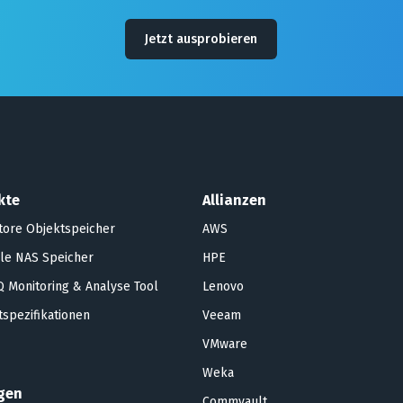
Jetzt ausprobieren
kte
Allianzen
tore Objektspeicher
AWS
le NAS Speicher
HPE
 Monitoring & Analyse Tool
Lenovo
spezifikationen
Veeam
VMware
Weka
gen
Commvault