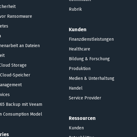
cherheit
Rubrik
 vor Ransomware
etes
Kunden
a
Finanzdienstleistungen
enarbeit an Dateien
Healthcare
eit
Bildung & Forschung
Cloud Storage
Produktion
 Cloud-Speicher
Medien & Unterhaltung
anagement
Handel
rvices
Service Provider
365 Backup mit Veeam
an Consumption Model
Ressourcen
Kunden
ries