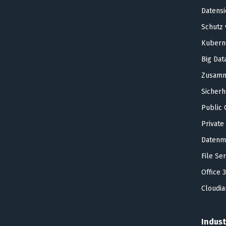
Datensi
Schutz
Kubern
Big Dat
Zusamm
Sicherh
Public 
Private
Datenm
File Se
Office 
Cloudi
Indust