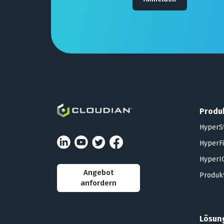
Produ
HyperS
HyperFi
HyperIQ
Angebot
Produkt
anfordern
Lösun