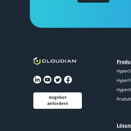
Produ
HyperS
HyperF
HyperI
Angebot
Produkt
anfordern
Lösu