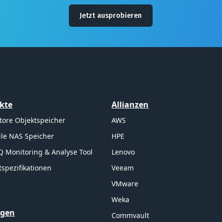
Jetzt ausprobieren
kte
Allianzen
tore Objektspeicher
AWS
ile NAS Speicher
HPE
Q Monitoring & Analyse Tool
Lenovo
spezifikationen
Veeam
VMware
Weka
ngen
Commvault