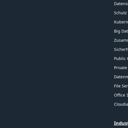
Datens
Schutz
Kubern
Big Da
Zusamm
Sicherh
Public 
Private
Daten
File Se
Office
Cloudi
Indus