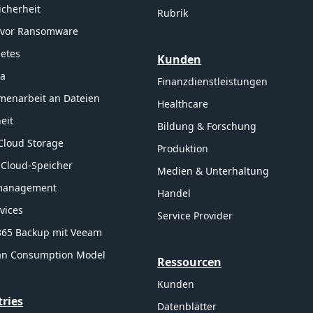
icherheit
Rubrik
 vor Ransomware
etes
Kunden
ta
Finanzdienstleistungen
enarbeit an Dateien
Healthcare
eit
Bildung & Forschung
Cloud Storage
Produktion
 Cloud-Speicher
Medien & Unterhaltung
management
Handel
rvices
Service Provider
 365 Backup mit Veeam
an Consumption Model
Ressourcen
Kunden
tries
Datenblätter