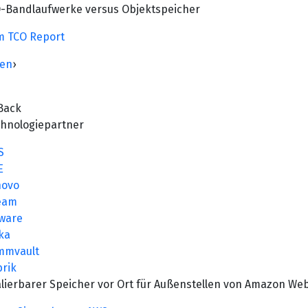
-Bandlaufwerke versus Objektspeicher
m TCO Report
zen
›
Back
chnologiepartner
S
E
novo
eam
ware
ka
mmvault
rik
lierbarer Speicher vor Ort für Außenstellen von Amazon Web