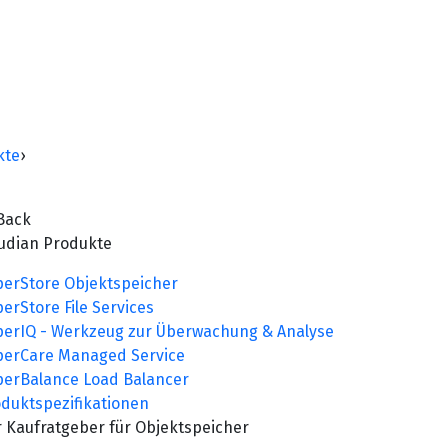
kte
›
Back
oudian Produkte
erStore Objektspeicher
erStore File Services
erIQ - Werkzeug zur Überwachung & Analyse
perCare Managed Service
erBalance Load Balancer
duktspezifikationen
 Kaufratgeber für Objektspeicher