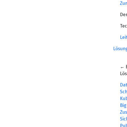
Zum
Der
Tec
Lei
Lösun
← 
Lö
Da
Sc
Ku
Big
Zu
Sic
Pub