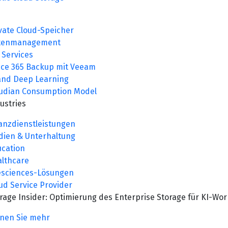
vate Cloud-Speicher
tenmanagement
e Services
ice 365 Backup mit Veeam
and Deep Learning
udian Consumption Model
dustries
anzdienstleistungen
ien & Unterhaltung
cation
lthcare
esciences-Lösungen
ud Service Provider
rage Insider: Optimierung des Enterprise Storage für KI-Wo
nen Sie mehr