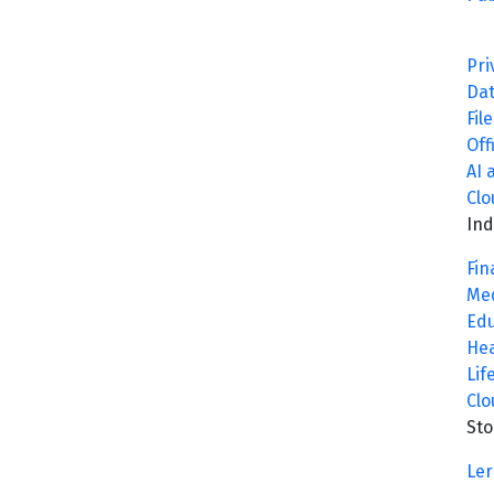
Pri
Da
Fil
Off
AI 
Clo
In
Fin
Med
Edu
Hea
Lif
Clo
Sto
Ler