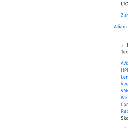
LTO
Zu
Allian
← 
Te
AW
HP
Le
Ve
VM
We
Co
Rub
Ska