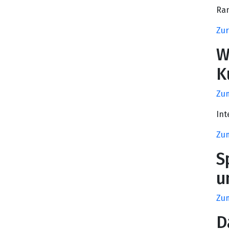
Ran
Zur
W
K
Zu
Int
Zum
S
u
Zum
D