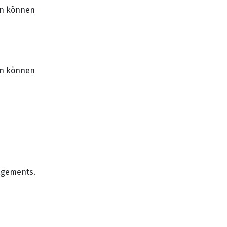
en können
en können
nagements.