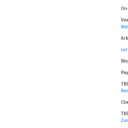
On
Vee
Wa
Arb
Ler
Blo
Pay
TB
Rea
Clo
TB
Zum