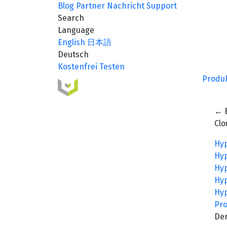
Blog
Partner
Nachricht
Support
Search
Language
English
日本語
Deutsch
Kostenfrei Testen
Produ
← 
Cl
Hyp
Hyp
Hyp
Hy
Hyp
Pro
Der