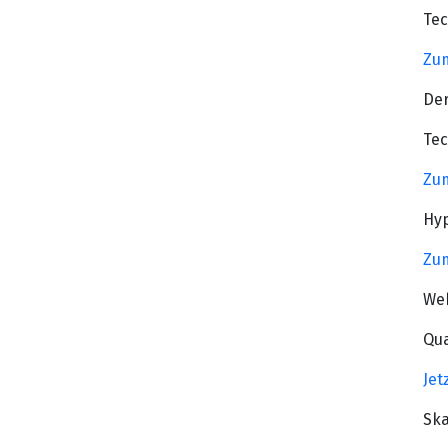
Tec
Zum
Der
Tec
Zum
Hyp
Zum
Web
Qua
Jet
Ska