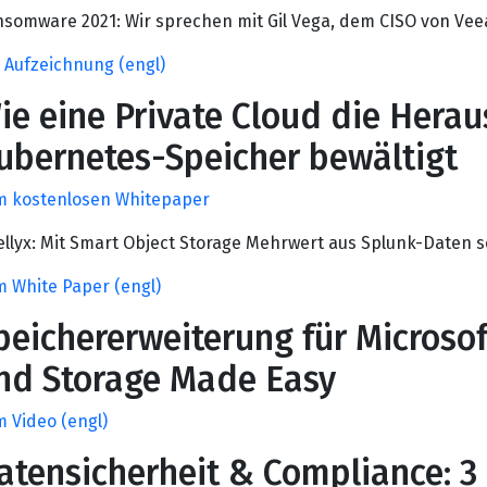
somware 2021: Wir sprechen mit Gil Vega, dem CISO von Ve
 Aufzeichnung (engl)
ie eine Private Cloud die Hera
ubernetes-Speicher bewältigt
m kostenlosen Whitepaper
ellyx: Mit Smart Object Storage Mehrwert aus Splunk-Daten 
 White Paper (engl)
peichererweiterung für Microso
nd Storage Made Easy
 Video (engl)
atensicherheit & Compliance: 3 