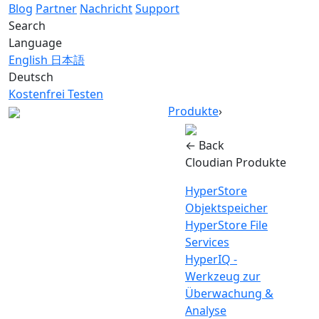
Blog
Partner
Nachricht
Support
Search
Language
English
日本語
Deutsch
Kostenfrei Testen
Produkte
›
← Back
Cloudian Produkte
HyperStore
Objektspeicher
HyperStore File
Services
HyperIQ -
Werkzeug zur
Überwachung &
Analyse