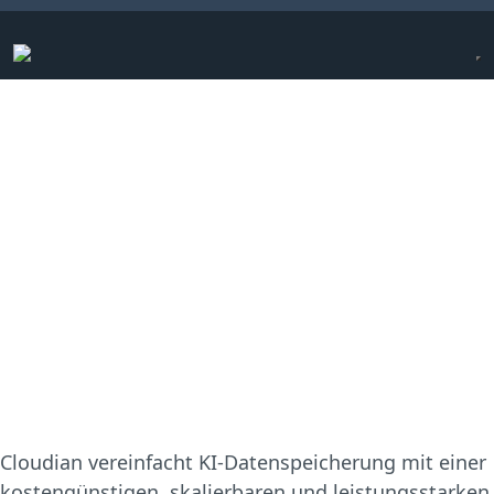
Press Release | Cloudian
Revolutioniert
Objektspeicher mit
NVIDIA GPUDirect-
Beschleunigung!
Cloudian vereinfacht KI-Datenspeicherung mit einer
kostengünstigen, skalierbaren und leistungsstarken