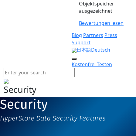
Objektspeicher
ausgezeichnet
Bewertungen lesen
Blog
Partners
Press
Support
日本語
Deutsch
Kostenfrei Testen
Security
Security
HyperStore Data Security Features