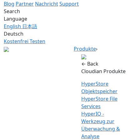
Blog
Partner
Nachricht
Support
Search
Language
English
日本語
Deutsch
Kostenfrei Testen
Produkte
›
← Back
Cloudian Produkte
HyperStore
Objektspeicher
HyperStore File
Services
HyperIQ -
Werkzeug zur
Überwachung &
Analyse