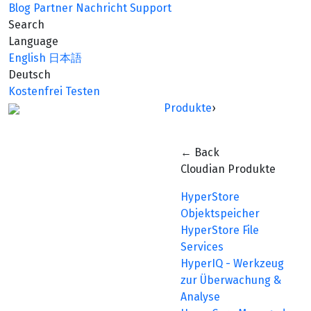
Blog
Partner
Nachricht
Support
Search
Language
English
日本語
Deutsch
Kostenfrei Testen
Produkte
›
← Back
Cloudian Produkte
HyperStore
Objektspeicher
HyperStore File
Services
HyperIQ - Werkzeug
zur Überwachung &
Analyse